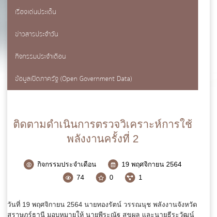
เรื่องเด่นประเด็น
แบบฟอร์มการติดต่อ
ข่าวสารประจำวัน
กิจกรรมประจำเดือน
ข้อมูลเปิดภาครัฐ (Open Government Data)
ชื่อ
*
ติดตามดำเนินการตรวจวิเคราะห์การใช้
พลังงานครั้งที่ 2
นามสกุล
*
กิจกรรมประจำเดือน
19 พฤศจิกายน 2564
74
0
1
เบอร์โทรศัพท์
*
วันที่ 19 พฤศจิกายน 2564 นายทองรัตน์ วรรณนุช พลังงานจังหวัด
สุราษฎร์ธานี มอบหมายให้ นายพีระณัฐ สุขผล และนายธีระวัฒน์