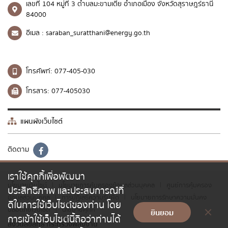
เลขที่ 104 หมู่ที่ 3 ตำบลมะขามเตี้ย อำเภอเมือง จังหวัดสุราษฎร์ธานี
84000
อีเมล :
saraban_suratthani@energy.go.th
โทรศัพท์:
077-405-030
โทรสาร:
077-405030
แผนผังเว็บไซต์
ติดตาม
เราใช้คุกกี้เพื่อพัฒนา
นโยบายเว็บไซต์
นโยบายการคุ้มครองข้อมูลส่วนบุคคล
ศูนย์การคุ้มครอง
|
|
ประสิทธิภาพ และประสบการณ์ที่
ข้อมูลส่วนบุคคล
การปฏิเสธความรับผิด
นโยบายการรักษาความมั่นคง
|
|
ดีในการใช้เว็บไซต์ของท่าน โดย
ปลอดภัยเว็บไซต์
นโยบายคุกกี้
|
ยินยอม
การเข้าใช้เว็บไซต์นี้ถือว่าท่านได้
สงวนลิขสิทธิ์ กระทรวงพลังงาน