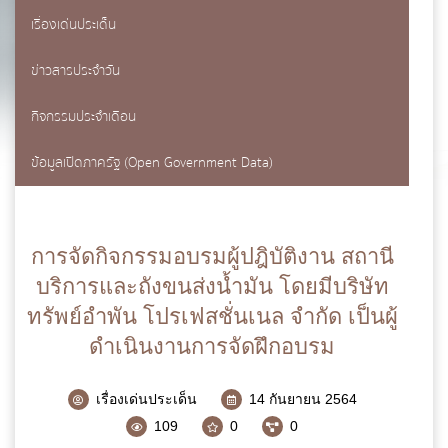
เรื่องเด่นประเด็น
แบบฟอร์มการติดต่อ
ข่าวสารประจำวัน
กิจกรรมประจำเดือน
ข้อมูลเปิดภาครัฐ (Open Government Data)
ชื่อ
*
การจัดกิจกรรมอบรมผู้ปฎิบัติงาน สถานี
นามสกุล
*
บริการและถังขนส่งน้ำมัน โดยมีบริษัท
ทรัพย์อำพัน โปรเฟสชั่นเนล จำกัด เป็นผู้
ดำเนินงานการจัดฝึกอบรม
เบอร์โทรศัพท์
*
เรื่องเด่นประเด็น
14 กันยายน 2564
109
0
0